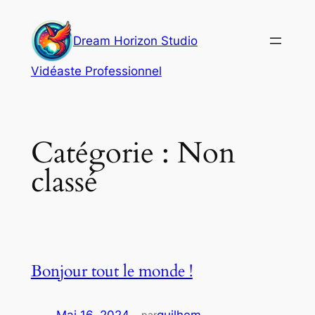
Aller
au
Dream Horizon Studio
contenu
Vidéaste Professionnel
Catégorie :
Non
classé
Bonjour tout le monde !
Mai 16, 2024
—
guilhem
par